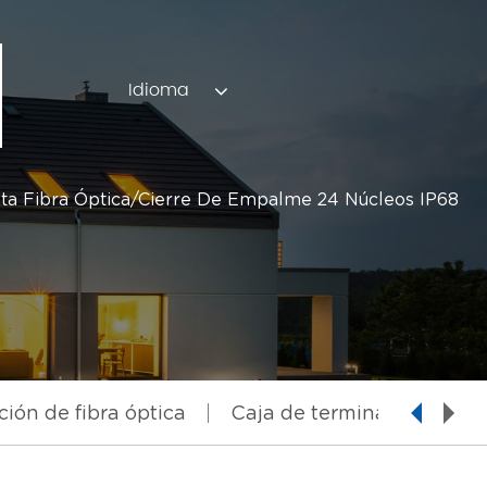
Idioma
unta Fibra Óptica/cierre De Empalme 24 Núcleos IP68
ción de fibra óptica
Caja de terminación de fib