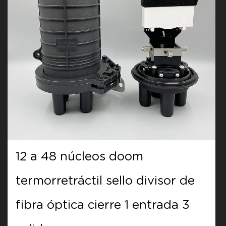
12 a 48 núcleos doom
1
termorretráctil sello divisor de
t
fibra óptica cierre 1 entrada 3
f