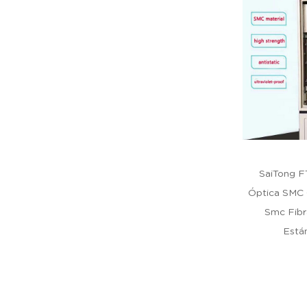
SaiTong F
Óptica SMC 
Smc Fibr
Está