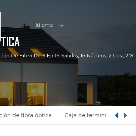
Idioma
PTICA
ión De Fibra De 3 En 16 Salidas, 16 Núcleos, 2 Uds., 2*8
ción de fibra óptica
Caja de terminación de fib