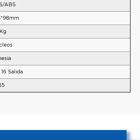
S/ABS
3*98mm
 Kg
cleos
nesia
 16 Salida
65