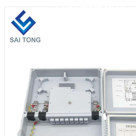
ESTILO INDONESIO CON DOS PUERTAS, CAJA DE DISTRIBUCIÓN DE FIBRA DE 3 EN 16 SALIDAS, 16 NÚCLEOS, 2 UDS., 2*8 PLC, PUNTO DE DISTRIBUCIÓN ÓPTICA DIVISORA
/