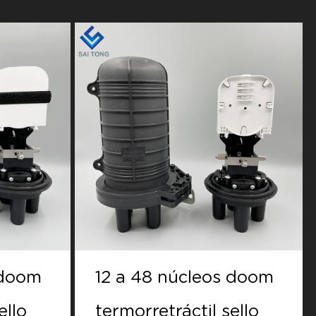
 doom
Doom de 12 a 48
ello
núcleos Cierre de