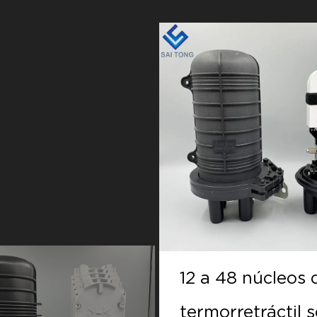
48 núcleos doom
12 a 48 núcleos
retráctil sello
termorretráctil s