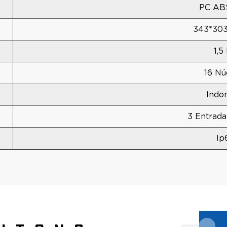
PC AB
343*30
1,5
16 Nú
Indo
3 Entrada
Ip