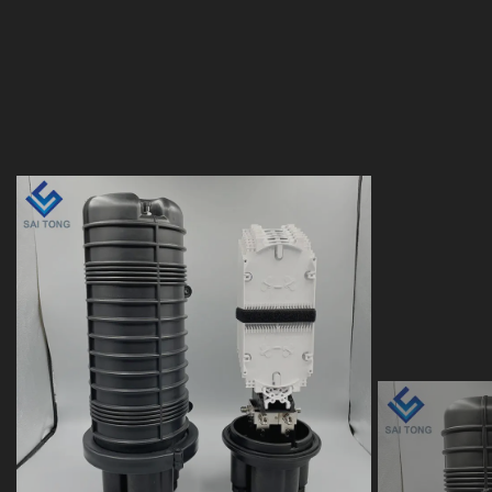
24 48 96 144 288 core
12 a 
doom sello
termor