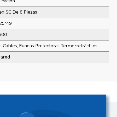
icación
x SC De 8 Piezas
25*49
600
ra Cables, Fundas Protectoras Termorretráctiles
ared