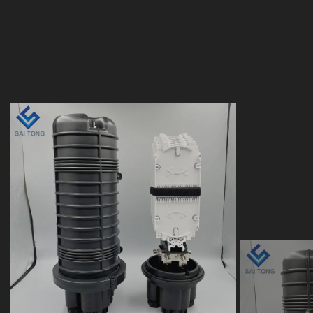
24 48 96 144 288 core
12 a 
doom sello
termor