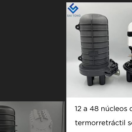
48 núcleos doom
12 a 48 núcleos
retráctil sello
termorretráctil s