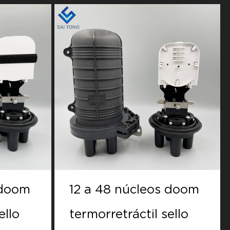
 doom
Doom de 12 a 48
ello
núcleos Cierre de