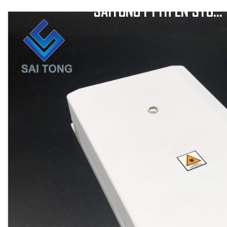
SAITONG FTTH EN STOCK FABRICANTE DE CHINA CAJA DE TERMINALES DE FIBRA ÓPTICA DE DISTRIBUCIÓN FTTH PARA EXTERIORES RESISTENTE A LA INTEMPERIE DE 8 FIBRAS TIPO HUAWEI
/