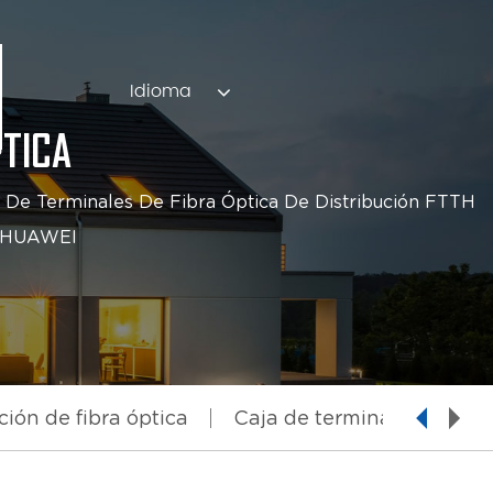
Idioma
PTICA
 De Terminales De Fibra Óptica De Distribución FTTH
po HUAWEI
ción de fibra óptica
Caja de terminación de fib