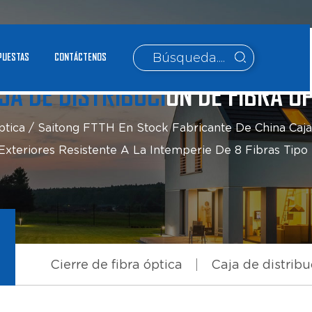
PUESTAS
CONTÁCTENOS
JA DE DISTRIBUCIÓN DE FIBRA Ó
ptica
/
Saitong FTTH En Stock Fabricante De China Caja
Exteriores Resistente A La Intemperie De 8 Fibras Ti
Cierre de fibra óptica
Caja de distribu