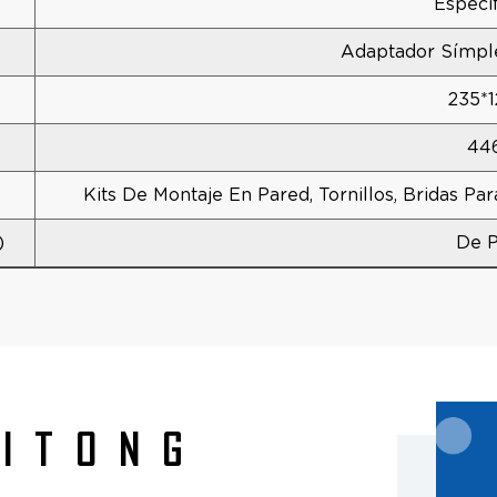
Especif
Adaptador Símple
235*1
44
Kits De Montaje En Pared, Tornillos, Bridas Pa
)
De P
AITONG