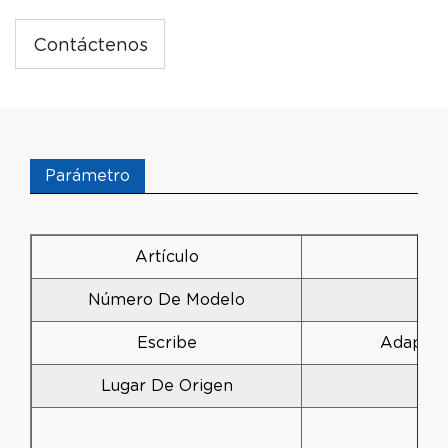
Contáctenos
Parámetro
Artículo
Número De Modelo
ST
Escribe
Adaptad
Lugar De Origen